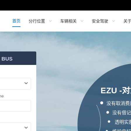
首页
分行位置
车辆相关
安全驾驶
关
BUS
EZU 
me
没有取消费
没有借记
透明实