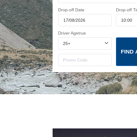
Drop-off Date
Drop-off T
Driver Agetrue
FIND 