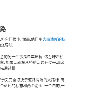
路
但它们很小. 然而,他们用
大而清晰的标
您导航.
意的另一件事是单车道桥. 这意味着桥
车. 如果两辆车从桥的两端开过来,那么
先通过桥.
行权,完全取决于道路两端的大路标. 有
个蓝色的标志和两个箭头; 一个白的,一