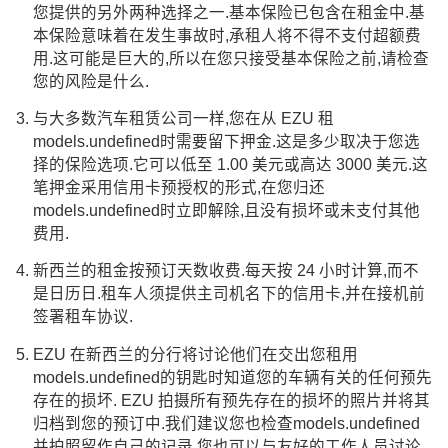
您提供的另外两种选择之一.基本保险已包含在租金中.基
本保险意味着在发生事故时,承租人将不得不支付超额费
用.这可能是巨大的,所以在您只接受基本保险之前,请检查
您的风险是什么.
与大多数汽车租赁公司一样,您在从 EZU 租
models.undefined时需要留下押金.这是多少取决于您选
择的保险选项.它可以低至 1.00 美元或高达 3000 美元.这
笔押金采用信用卡预授权的形式,在您归还
models.undefined时立即解除,且没有损坏或未支付其他
费用.
新西兰的租金按预订天数收费.每天按 24 小时计算,而不
是日历日.租车人须提供主司机名下的信用卡,并在接机前
签署租车协议.
EZU 在新西兰的分行将讨论他们在交出您租用
models.undefined的钥匙时知道您的车辆有关的任何预先
存在的损坏. EZU 拍摄所有预先存在的损坏的照片并将其
归档到您的预订中.我们建议您也检查models.undefined
并拍照留作自己的记录.您也可以与友好的工作人员讨论