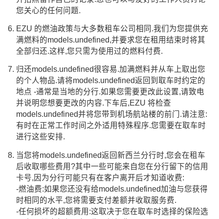
您关心的任何问题.
EZU 的燃油政策与大多数租车公司相同.我们为您提供充
满燃料的models.undefined,并要求您在租用结束时将其
全部归还.这样,您只需为使用过的燃料付费.
归还models.undefined很容易.加满燃料并从车上取出您
的个人物品.请将models.undefined返回到取车时约定的
地点 -通常是当地的分行.如果您需要更改此设置,请致电
并说明您想要更改的内容.下车后,EZU 将检查
models.undefined并将您带到机场航站楼的前门.请注意:
有时在正常工作时间之外适用特殊程序.您需要在取车时
进行这些安排.
当您将models.undefined返回新西兰分行时,您会在租车
后收取哪些费用?其中一些可能来自您在分行留下的信用
卡号,因为分行可能只有在客户离开后才知道收费:
-燃油费:如果您还没有给models.undefined加油与您获得
时相同的水平,您将需要支付差额并收取服务费.
-任何损坏的超额费用:这取决于您在取车时选择的保险选